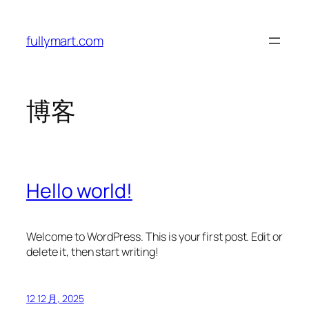
跳
至
fullymart.com
内
容
博客
Hello world!
Welcome to WordPress. This is your first post. Edit or
delete it, then start writing!
12 12 月, 2025